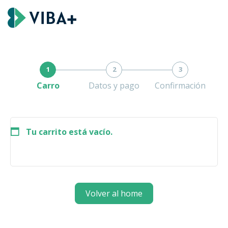
1
2
3
Carro
Datos y pago
Confirmación
Tu carrito está vacío.
Volver al home